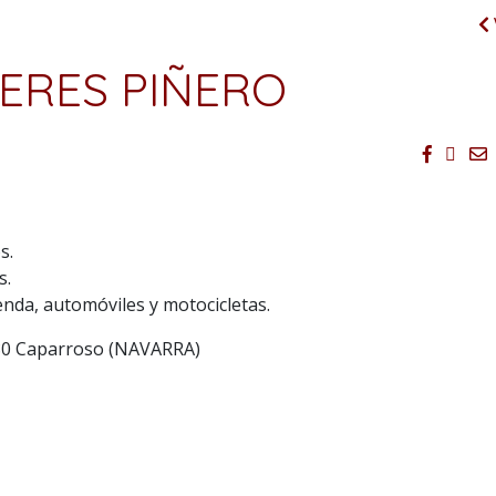
ERES PIÑERO
Facebo
Twit
E
s.
s.
enda, automóviles y motocicletas.
380 Caparroso (NAVARRA)