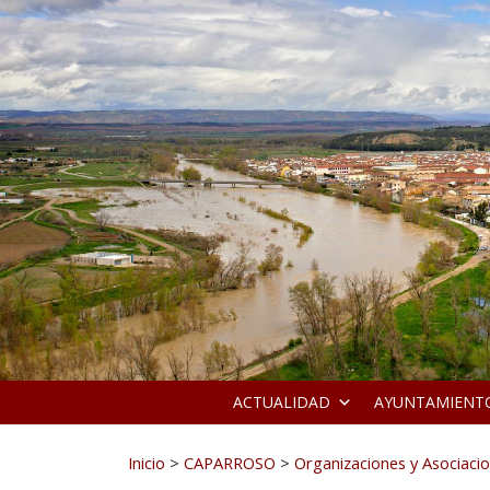
Ir al contenido
ACTUALIDAD
AYUNTAMIENT
Buscar:
Inicio
>
CAPARROSO
>
Organizaciones y Asociaci