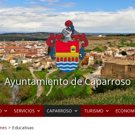
Ayuntamiento de Caparroso
O
SERVICIOS
CAPARROSO
TURISMO
ECONOM
ones
>
Educativas